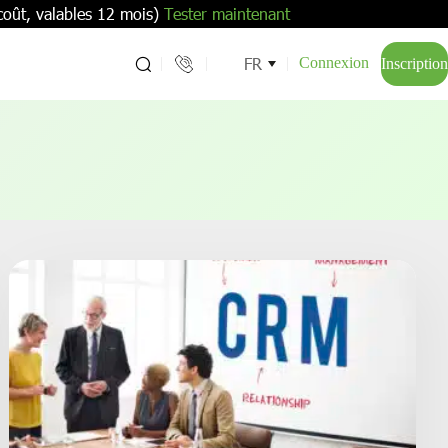
coût, valables 12 mois)
Tester maintenant
FR
Connexion
Inscription