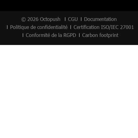
© 2026 Octopush
CGU
Documentation
Politique de confidentialité
Certification ISO/IEC 27001
Conformité de la RGPD
Carbon footprint