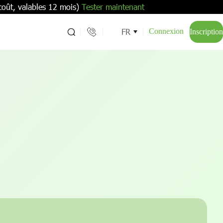
coût, valables 12 mois)
Tester maintenant
FR
Connexion
Inscription