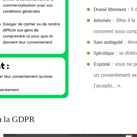
: il 
Donné librement
: dites à la
Informée
comment vous compte
: énon
Sans ambiguïté
: se disti
Spécifique
: vous ne po
Exprimé
un consentement ex
j’accepte… ».
 à la GDPR