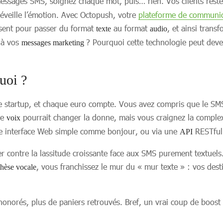
essages SMS, soignez chaque mot, puis… rien. Vos clients rest
, éveille l’émotion. Avec Octopush, votre
plateforme de communi
isent pour passer du format
au format
, et ainsi tran
texte
audio
 à vos
? Pourquoi cette technologie peut deve
messages marketing
uoi ?
startup, et chaque euro compte. Vous avez compris que le SMS r
de
pourrait changer la donne, mais vous craignez la complexi
voix
ne interface Web simple comme bonjour, ou via une
RESTful 
API
ter contre la lassitude croissante face aux SMS purement textuels
, vous franchissez le mur du « mur texte » : vos dest
thèse vocale
 honorés, plus de paniers retrouvés. Bref, un vrai coup de boost