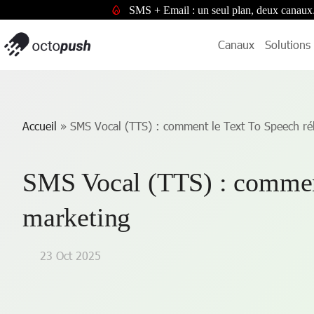
SMS + Email : un seul plan, deux canaux
Canaux
Solutions
Accueil
»
SMS Vocal (TTS) : comment le Text To Speech r
SMS Vocal (TTS) : commen
marketing
23 Oct 2025