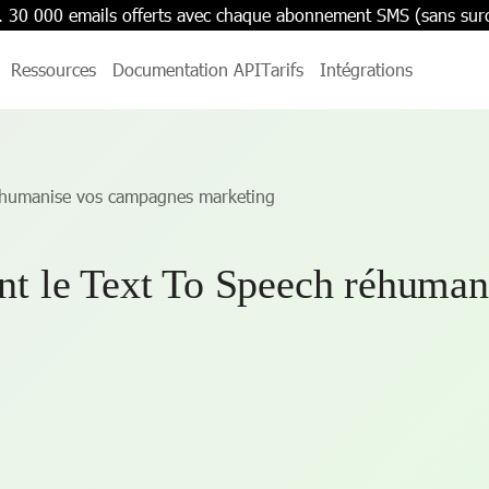
. 30 000 emails offerts avec chaque abonnement SMS (sans sur
Ressources
Documentation API
Tarifs
Intégrations
éhumanise vos campagnes marketing
t le Text To Speech réhuman