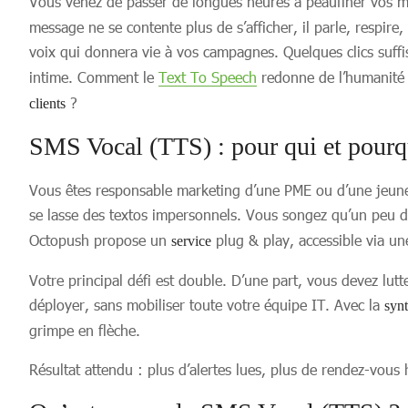
Vous venez de passer de longues heures à peaufiner vos m
message ne se contente plus de s’afficher, il parle, respire
voix qui donnera vie à vos campagnes. Quelques clics suff
intime. Comment le
Text To Speech
redonne de l’humanité
?
clients
SMS Vocal (TTS) : pour qui et pourq
Vous êtes responsable marketing d’une PME ou d’une jeune 
se lasse des textos impersonnels. Vous songez qu’un peu 
Octopush propose un
plug & play, accessible via u
service
Votre principal défi est double. D’une part, vous devez lut
déployer, sans mobiliser toute votre équipe IT. Avec la
syn
grimpe en flèche.
Résultat attendu : plus d’alertes lues, plus de rendez-vous