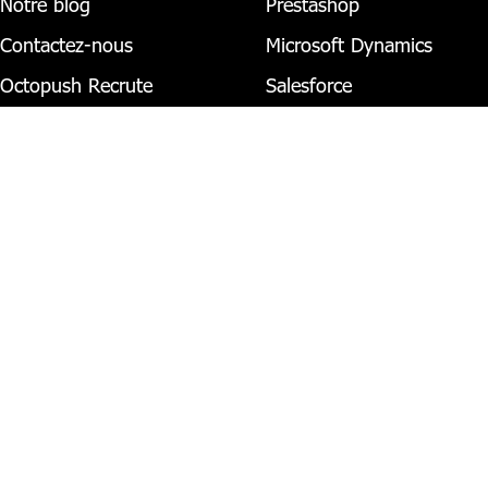
Notre blog
Prestashop
Contactez-nous
Microsoft Dynamics
Octopush Recrute
Salesforce
Imprint
WooCommerce
Avertissement
Zapier
4.6/5
4.9/5