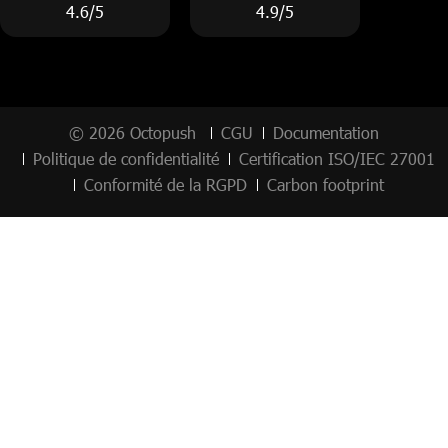
4.6/5
4.9/5
© 2026 Octopush
CGU
Documentation
Politique de confidentialité
Certification ISO/IEC 27001
Conformité de la RGPD
Carbon footprint