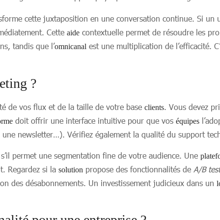
sforme cette juxtaposition en une conversation continue. Si un
immédiatement. Cette
contextuelle permet de résoudre les prob
aide
ns, tandis que l’
est une multiplication de l’efficacité. 
omnicanal
eting ?
 de vos flux et de la taille de votre base
. Vous devez pri
clients
doit offrir une interface intuitive pour que vos
l’ado
orme
équipes
une newsletter…). Vérifiez également la qualité du support tech
 s’il permet une segmentation fine de votre audience. Une
plate
t. Regardez si la
propose des fonctionnalités de
A/B tes
solution
tion des désabonnements. Un investissement judicieux dans un
l
alité pour une entreprise ?