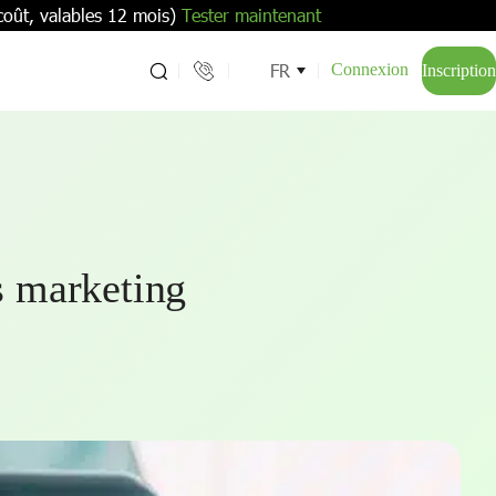
coût, valables 12 mois)
Tester maintenant
FR
Connexion
Inscription
s marketing