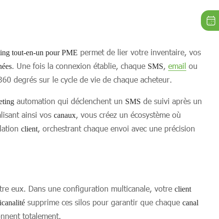
permet de lier votre inventaire, vos
ting tout-en-un pour PME
. Une fois la connexion établie, chaque
,
email
ou
nées
SMS
360 degrés sur le cycle de vie de chaque acheteur.
automation qui déclenchent un
de suivi après un
eting
SMS
lisant ainsi vos
, vous créez un écosystème où
canaux
elation
, orchestrant chaque envoi avec une précision
client
ntre eux. Dans une configuration multicanale, votre
client
supprime ces silos pour garantir que chaque
canalité
canal
onnent totalement.