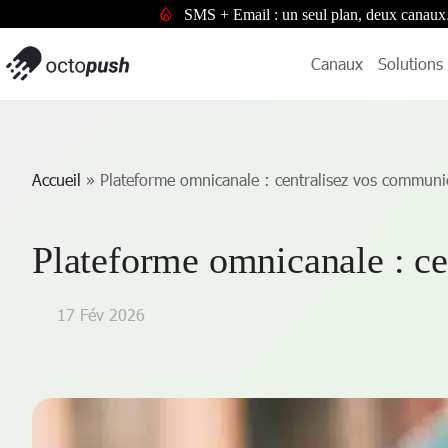
SMS + Email : un seul plan, deux canaux
Canaux
Solutions
Accueil
»
Plateforme omnicanale : centralisez vos communi
Plateforme omnicanale : c
17 Fév 2026