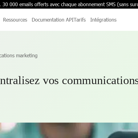
. 30 000 emails offerts avec chaque abonnement SMS (sans sur
Ressources
Documentation API
Tarifs
Intégrations
cations marketing
entralisez vos communication