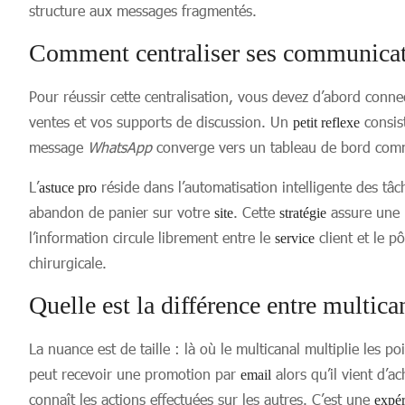
structure aux messages fragmentés.
Comment centraliser ses communicat
Pour réussir cette centralisation, vous devez d’abord conn
ventes et vos supports de discussion. Un
consist
petit reflexe
message
WhatsApp
converge vers un tableau de bord co
L’
réside dans l’automatisation intelligente des t
astuce pro
abandon de panier sur votre
. Cette
assure une p
site
stratégie
l’information circule librement entre le
client et le p
service
chirurgicale.
Quelle est la différence entre multica
La nuance est de taille : là où le multicanal multiplie les p
peut recevoir une promotion par
alors qu’il vient d’ac
email
connaît les actions effectuées sur les autres. C’est une
expér