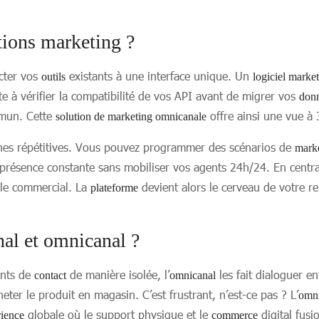
ions marketing ?
ecter vos
existants à une interface unique. Un
outils
logiciel marke
e à vérifier la compatibilité de vos API avant de migrer vos
don
mmun. Cette
offre ainsi une vue à 
solution de marketing omnicanale
âches répétitives. Vous pouvez programmer des scénarios de
mark
résence constante sans mobiliser vos agents 24h/24. En centra
ôle commercial. La
devient alors le cerveau de votre r
plateforme
nal et omnicanal ?
oints de
de manière isolée, l’
les fait dialoguer e
contact
omnicanal
heter le produit en magasin. C’est frustrant, n’est-ce pas ? L’
omni
globale où le support physique et le
digital fusi
ience
commerce