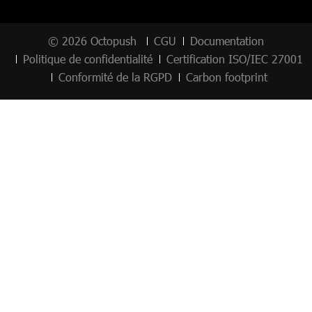
© 2026 Octopush
CGU
Documentation
Politique de confidentialité
Certification ISO/IEC 27001
Conformité de la RGPD
Carbon footprint