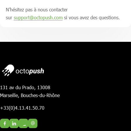
N’hésitez pas à nous contacter
sur
support@octopush.com
si vous avez des questions.
131 av du Prado, 13008
Marseille, Bouches-du-Rhône
+33(0)4.13.41.50.70
@