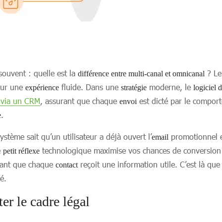
ouvent : quelle est la
? Le 
différence entre multi-canal et omnicanal
pour une
fluide. Dans une
moderne, le
expérience
stratégie
logiciel
 via un CRM
, assurant que chaque
est dicté par le compor
envoi
.
e
stème sait qu’un utilisateur a déjà ouvert l’
promotionnel en
email
e
technologique maximise vos chances de conversion s
petit réflexe
ssant que chaque
reçoit une information utile. C’est là que
contact
é.
er le cadre légal