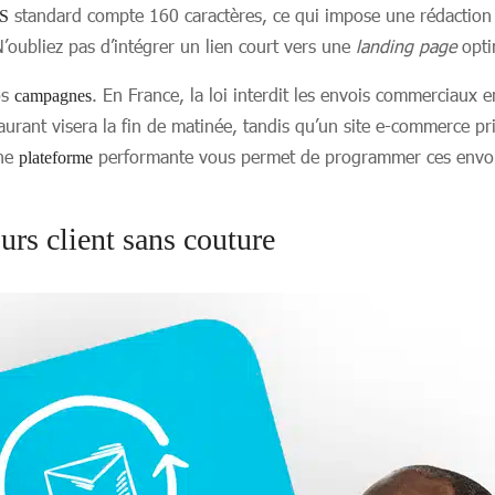
standard compte 160 caractères, ce qui impose une rédaction p
S
N’oubliez pas d’intégrer un lien court vers une
landing page
optim
os
. En France, la loi interdit les envois commerciaux e
campagnes
rant visera la fin de matinée, tandis qu’un site e-commerce privi
Une
performante vous permet de programmer ces envois à
plateforme
urs client sans couture