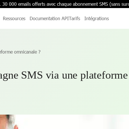
. 30 000 emails offerts avec chaque abonnement SMS (sans sur
Ressources
Documentation API
Tarifs
Intégrations
eforme omnicanale ?
gne SMS via une plateforme