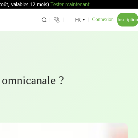
coût, valables 12 mois)
Tester maintenant
FR
Connexion
Inscription
 omnicanale ?