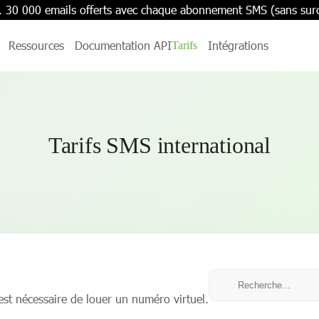
. 30 000 emails offerts avec chaque abonnement SMS (sans sur
Ressources
Documentation API
Intégrations
Tarifs
Tarifs SMS international
est nécessaire de louer un numéro virtuel.