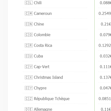
🇨🇱 Chili
0.088
🇨🇲 Cameroun
0.2549
🇨🇳 Chine
0.21€
🇨🇴 Colombie
0.079
🇨🇷 Costa Rica
0.1292
🇨🇺 Cuba
0.032
🇨🇻 Cap-Vert
0.111
🇨🇽 Christmas Island
0.137
🇨🇾 Chypre
0.047
🇨🇿 République Tchèque
0.0851
🇩🇪 Allemagne
0.11€