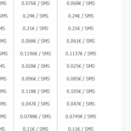
SMS
0.076€ / SMS
0.068€ / SMS
 SMS
0.24€ / SMS
0.24€ / SMS
SMS
0.21€ / SMS
0.21€ / SMS
SMS
0.068€ / SMS
0.061€ / SMS
 SMS
0.1196€ / SMS
0.1137€ / SMS
SMS
0.028€ / SMS
0.025€ / SMS
SMS
0.096€ / SMS
0.085€ / SMS
SMS
0.118€ / SMS
0.105€ / SMS
SMS
0.047€ / SMS
0.047€ / SMS
SMS
0.0788€ / SMS
0.0749€ / SMS
SMS
0.11€ / SMS
0.11€ / SMS