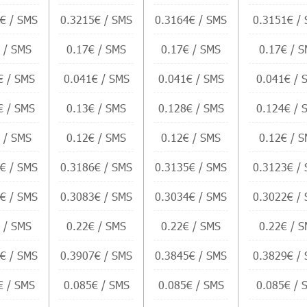
€ / SMS
0.3215€ / SMS
0.3164€ / SMS
0.3151€ /
 / SMS
0.17€ / SMS
0.17€ / SMS
0.17€ / 
€ / SMS
0.041€ / SMS
0.041€ / SMS
0.041€ / 
€ / SMS
0.13€ / SMS
0.128€ / SMS
0.124€ / 
 / SMS
0.12€ / SMS
0.12€ / SMS
0.12€ / 
€ / SMS
0.3186€ / SMS
0.3135€ / SMS
0.3123€ /
€ / SMS
0.3083€ / SMS
0.3034€ / SMS
0.3022€ /
 / SMS
0.22€ / SMS
0.22€ / SMS
0.22€ / 
€ / SMS
0.3907€ / SMS
0.3845€ / SMS
0.3829€ /
€ / SMS
0.085€ / SMS
0.085€ / SMS
0.085€ / 