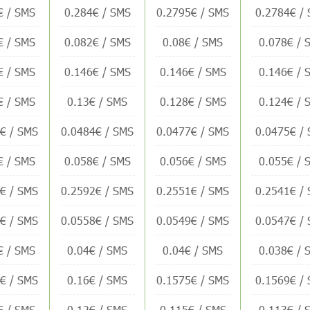
€ / SMS
0.284€ / SMS
0.2795€ / SMS
0.2784€ /
€ / SMS
0.082€ / SMS
0.08€ / SMS
0.078€ / 
€ / SMS
0.146€ / SMS
0.146€ / SMS
0.146€ / 
€ / SMS
0.13€ / SMS
0.128€ / SMS
0.124€ / 
€ / SMS
0.0484€ / SMS
0.0477€ / SMS
0.0475€ /
€ / SMS
0.058€ / SMS
0.056€ / SMS
0.055€ / 
€ / SMS
0.2592€ / SMS
0.2551€ / SMS
0.2541€ /
€ / SMS
0.0558€ / SMS
0.0549€ / SMS
0.0547€ /
€ / SMS
0.04€ / SMS
0.04€ / SMS
0.038€ / 
€ / SMS
0.16€ / SMS
0.1575€ / SMS
0.1569€ /
€ / SMS
0.12€ / SMS
0.115€ / SMS
0.113€ / 