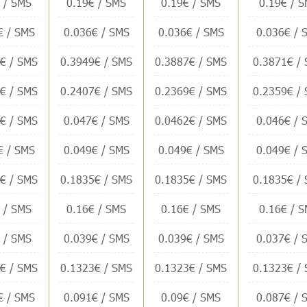
 / SMS
0.19€ / SMS
0.19€ / SMS
0.19€ / 
€ / SMS
0.036€ / SMS
0.036€ / SMS
0.036€ / 
€ / SMS
0.3949€ / SMS
0.3887€ / SMS
0.3871€ /
€ / SMS
0.2407€ / SMS
0.2369€ / SMS
0.2359€ /
€ / SMS
0.047€ / SMS
0.0462€ / SMS
0.046€ / 
€ / SMS
0.049€ / SMS
0.049€ / SMS
0.049€ / 
€ / SMS
0.1835€ / SMS
0.1835€ / SMS
0.1835€ /
 / SMS
0.16€ / SMS
0.16€ / SMS
0.16€ / 
 / SMS
0.039€ / SMS
0.039€ / SMS
0.037€ / 
€ / SMS
0.1323€ / SMS
0.1323€ / SMS
0.1323€ /
€ / SMS
0.091€ / SMS
0.09€ / SMS
0.087€ / 