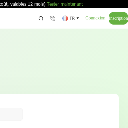
coût, valables 12 mois)
Tester maintenant
FR
Connexion
Inscription