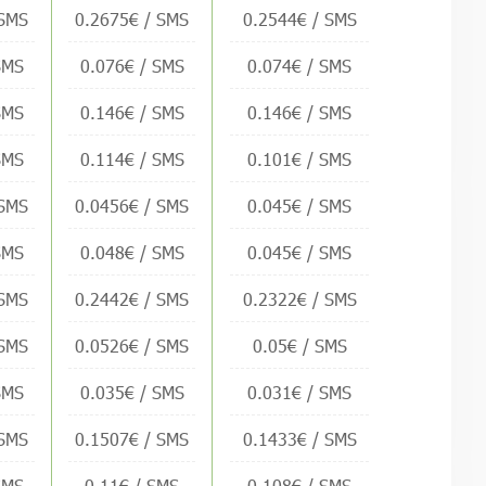
 SMS
0.2675€ / SMS
0.2544€ / SMS
SMS
0.076€ / SMS
0.074€ / SMS
SMS
0.146€ / SMS
0.146€ / SMS
SMS
0.114€ / SMS
0.101€ / SMS
 SMS
0.0456€ / SMS
0.045€ / SMS
SMS
0.048€ / SMS
0.045€ / SMS
 SMS
0.2442€ / SMS
0.2322€ / SMS
 SMS
0.0526€ / SMS
0.05€ / SMS
SMS
0.035€ / SMS
0.031€ / SMS
 SMS
0.1507€ / SMS
0.1433€ / SMS
SMS
0.11€ / SMS
0.108€ / SMS