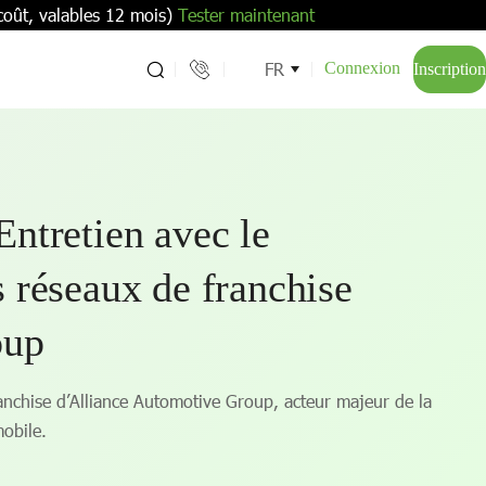
coût, valables 12 mois)
Tester maintenant
FR
Connexion
Inscription
ntretien avec le
 réseaux de franchise
oup
anchise d’Alliance Automotive Group, acteur majeur de la
mobile.