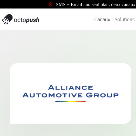
SMS + Email : un seul plan, deux canaux
Canaux
Solutions