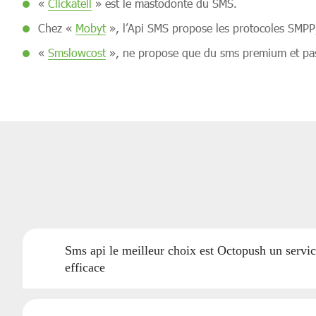
«
Clickatell
» est le mastodonte du SMS.
Chez «
Mobyt
», l’Api SMS propose les protocoles SMP
«
Smslowcost
», ne propose que du sms premium et pas 
Sms api le meilleur choix est Octopush un servi
efficace