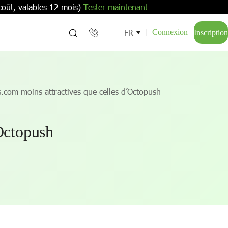
coût, valables 12 mois)
Tester maintenant
FR
Connexion
Inscription
s.com moins attractives que celles d’Octopush
’Octopush