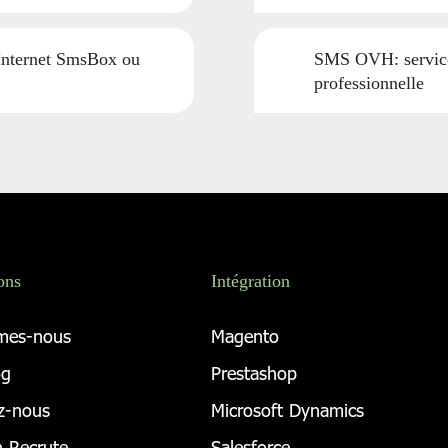
Internet SmsBox ou
SMS OVH: service
professionnelle
ons
Intégration
mes-nous
Magento
og
Prestashop
z-nous
Microsoft Dynamics
 Recrute
Salesforce