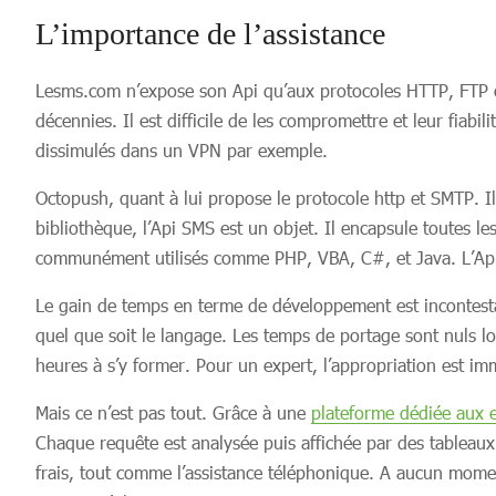
L’importance de l’assistance
Lesms.com n’expose son Api qu’aux protocoles HTTP, FTP ou p
décennies. Il est difficile de les compromettre et leur fiabi
dissimulés dans un VPN par exemple.
Octopush, quant à lui propose le protocole http et SMTP. Il
bibliothèque, l’Api SMS est un objet. Il encapsule toutes le
communément utilisés comme PHP, VBA, C#, et Java. L’Api 
Le gain de temps en terme de développement est incontestab
quel que soit le langage. Les temps de portage sont nuls l
heures à s’y former. Pour un expert, l’appropriation est im
Mais ce n’est pas tout. Grâce à une
plateforme dédiée aux 
Chaque requête est analysée puis affichée par des tableaux 
frais, tout comme l’assistance téléphonique. A aucun moment 