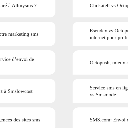
paré à Allmysms ?
Clickatell vs Octo
Esendex vs Octopu
otre marketing sms
internet pour prof
rvice d’envoi de
Octopush, mieux 
Service sms en lig
ort à Smslowcost
vs Smsmode
ences des sites sms
SMS.com: Envoi d