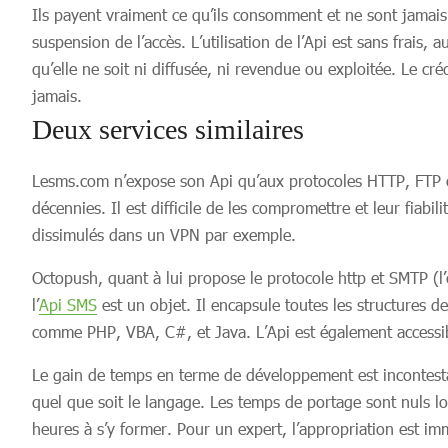
Ils payent vraiment ce qu’ils consomment et ne sont jamais
suspension de l’accès. L’utilisation de l’Api est sans frais, 
qu’elle ne soit ni diffusée, ni revendue ou exploitée. Le cr
jamais.
Deux services similaires
Lesms.com n’expose son Api qu’aux protocoles HTTP, FTP ou p
décennies. Il est difficile de les compromettre et leur fiabi
dissimulés dans un VPN par exemple.
Octopush, quant à lui propose le protocole http et SMTP (l
l’
Api SMS
est un objet. Il encapsule toutes les structures d
comme PHP, VBA, C#, et Java. L’Api est également accessib
Le gain de temps en terme de développement est incontestab
quel que soit le langage. Les temps de portage sont nuls l
heures à s’y former. Pour un expert, l’appropriation est im