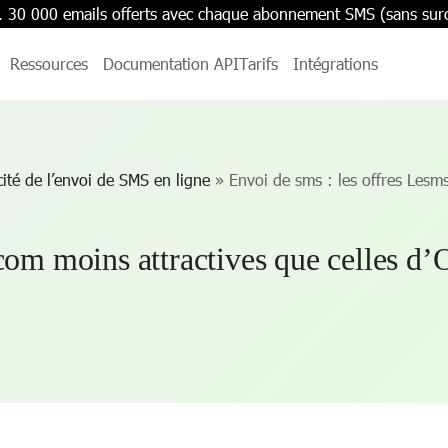
. 30 000 emails offerts avec chaque abonnement SMS (sans sur
Ressources
Documentation API
Tarifs
Intégrations
cité de l’envoi de SMS en ligne
»
Envoi de sms : les offres Lesm
com moins attractives que celles d