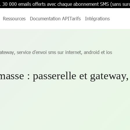
. 30 000 emails offerts avec chaque abonnement SMS (sans sur
Ressources
Documentation API
Tarifs
Intégrations
ateway, service d’envoi sms sur internet, android et ios
asse : passerelle et gateway,