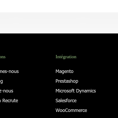
ons
Intégration
mes-nous
Magento
og
Prestashop
z-nous
Microsoft Dynamics
 Recrute
Salesforce
WooCommerce