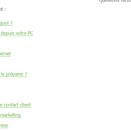
t :
rquoi ?
 depuis votre PC
ernet
le préparer ?
 contact client
 marketing
ness