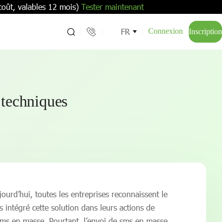
coût, valables 12 mois)
Tester maintenant
FR
Connexion
Inscription
 techniques
urd’hui, toutes les entreprises reconnaissent le
s intégré cette solution dans leurs actions de
 sms en masse. Pourtant, l’envoi de sms en masse