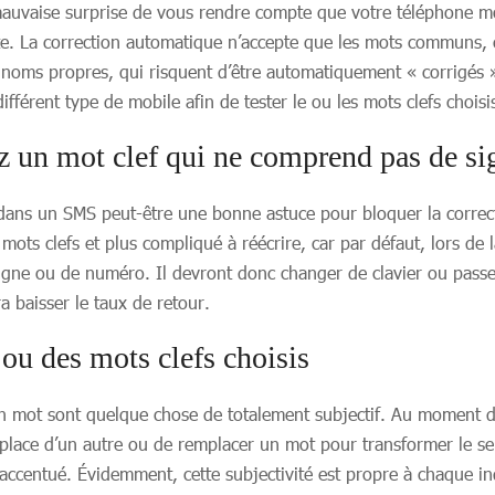
auvaise surprise de vous rendre compte que votre téléphone mo
. La correction automatique n’accepte que les mots communs, c
s noms propres, qui risquent d’être automatiquement « corrigés »
 différent type de mobile afin de tester le ou les mots clefs chois
z un mot clef qui ne comprend pas de s
 dans un SMS peut-être une bonne astuce pour bloquer la corre
ots clefs et plus compliqué à réécrire, car par défaut, lors de 
igne ou de numéro. Il devront donc changer de clavier ou passer
a baisser le taux de retour.
 ou des mots clefs choisis
’un mot sont quelque chose de totalement subjectif. Au moment d
a place d’un autre ou de remplacer un mot pour transformer le sen
 accentué. Évidemment, cette subjectivité est propre à chaque ind