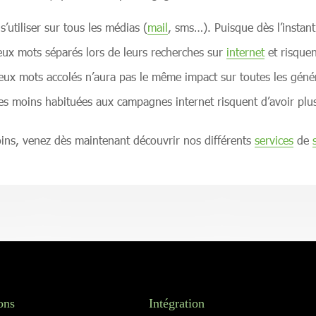
utiliser sur tous les médias (
mail
, sms…). Puisque dès l’instant
n deux mots séparés lors de leurs recherches sur
internet
et risquen
x mots accolés n’aura pas le même impact sur toutes les généra
s moins habituées aux campagnes internet risquent d’avoir plus d
oins, venez dès maintenant découvrir nos différents
services
de
ons
Intégration