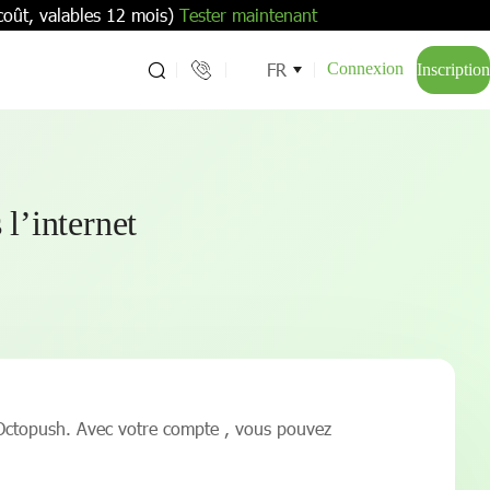
coût, valables 12 mois)
Tester maintenant
FR
Connexion
Inscription
l’internet
e Octopush. Avec votre compte , vous pouvez