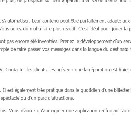
voire plus, de prospects sur leur appareil. Il en va de même pour
 s’automatiser. Leur contenu peut être parfaitement adapté aux d
us aurez du mal à faire plus réactif. C’est idéal pour jouer la
’ont pas encore été inventées. Prenez le développement d’un servi
 simple de faire passer vos messages dans la langue du destinatai
 Contacter les clients, les prévenir que la réparation est finie, 
 Il est également très pratique dans le quotidien d’une billetteri
pectacle ou d’un parc d’attractions.
sms. Vous n’aurez qu’à imaginer une application renforçant votre