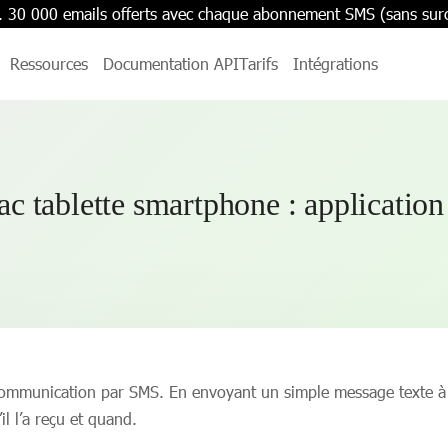
. 30 000 emails offerts avec chaque abonnement SMS (sans sur
Ressources
Documentation API
Tarifs
Intégrations
c tablette smartphone : application
communication par SMS. En envoyant un simple message texte à so
’il l’a reçu et quand.