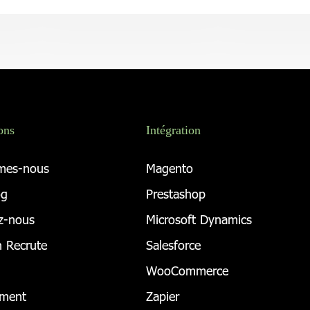
ons
Intégration
mes-nous
Magento
og
Prestashop
z-nous
Microsoft Dynamics
 Recrute
Salesforce
WooCommerce
ement
Zapier