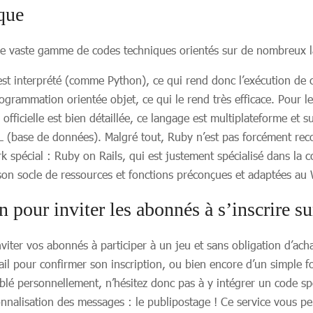
que
ne vaste gamme de codes techniques orientés sur de nombreux
t interprété (comme Python), ce qui rend donc l’exécution de cod
ogrammation orientée objet, ce qui le rend très efficace. Pour l
officielle est bien détaillée, ce langage est multiplateforme et 
QL (base de données). Malgré tout, Ruby n’est pas forcément re
 spécial : Ruby on Rails, qui est justement spécialisé dans la c
son socle de ressources et fonctions préconçues et adaptées au
pour inviter les abonnés à s’inscrire su
ter vos abonnés à participer à un jeu et sans obligation d’achat
l pour confirmer son inscription, ou bien encore d’un simple for
iblé personnellement, n’hésitez donc pas à y intégrer un code 
rsonnalisation des messages : le publipostage ! Ce service vous