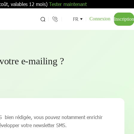
coût, valables 12 mois)
Tester maintenant
FR
Connexion
Inscription
otre e-mailing ?
 SMS bien rédigée, vous pouvez notamment enrichir
développer votre newsletter SMS.