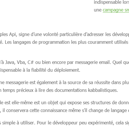
indispensable lors
une
campagne sm
es Api, signe d’une volonté particulière d’adresser les dévelop
lité. Les langages de programmation les plus couramment utilisés
à Java, Vba, C# ou bien encore par messagerie email. Quel que soi
dispensable à la fiabilité du déploiement.
e messagerie est également à la source de sa réussite dans plus
 temps précieux à lire des documentations kabbalistiques.
le est elle-même est un objet qui expose ses structures de donn
t, il conservera cette connaissance même s’il change de langag
ès simple à utiliser. Pour le développeur peu expérimenté, cela 