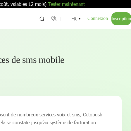
coût, valables 12 mois)
Tester maintenant
FR
Connexion
Inscription
ces de sms mobile
oposent de nombreux services voix et sms, Octopush
ela se constate jusqu’au système de facturation