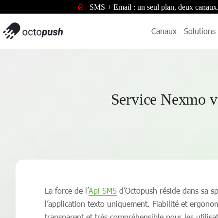
SMS + Email : un seul plan, deux canaux
Canaux
Solutions
Service Nexmo vs
La force de l’
Api SMS
d’Octopush réside dans sa spé
l’application texto uniquement. Fiabilité et ergon
transparent et très compréhensible pour les utilisa