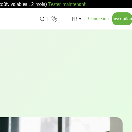
coût, valables 12 mois)
Tester maintenant
FR
Connexion
Inscription