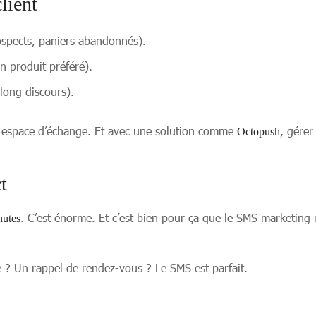
lient
rospects, paniers abandonnés).
n produit préféré).
long discours).
un espace d’échange. Et avec une solution comme
, gérer
Octopush
t
. C’est énorme. Et c’est bien pour ça que le SMS marketing r
nutes
 ? Un rappel de rendez-vous ? Le SMS est parfait.