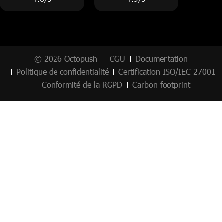
© 2026 Octopush
CGU
Documentation
Politique de confidentialité
Certification ISO/IEC 27001
Conformité de la RGPD
Carbon footprint