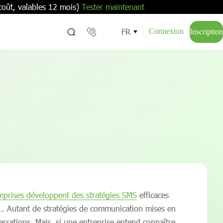
coût, valables 12 mois)
Tester maintenant
FR
Connexion
Inscription
eprises développent des stratégies SMS
efficaces
rs… Autant de stratégies de communication mises en
ersations. Mais, si une entreprise entend connaître