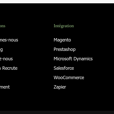
ons
Intégration
mes-nous
Magento
og
Prestashop
z-nous
Microsoft Dynamics
 Recrute
Salesforce
WooCommerce
ement
Zapier