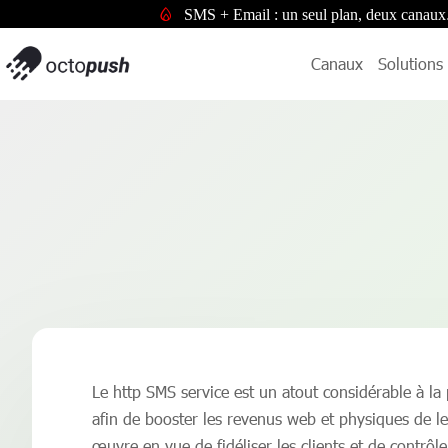
SMS + Email : un seul plan, deux canaux
Canaux
Solutions
Le http SMS service est un atout considérable à l
afin de booster les revenus web et physiques de le
œuvre en vue de fidéliser les clients et de contrô