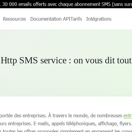
. 30 000 emails offerts avec chaque abonnement SMS (sans sur
Ressources
Documentation API
Tarifs
Intégrations
Http SMS service : on vous dit tout
a portée des entreprises. À travers le monde, de nombreuses
entr
urs entreprises. E-mails, appels téléphoniques, affichage, flye
ler toutes les offres proposées simplement en engageant les conv