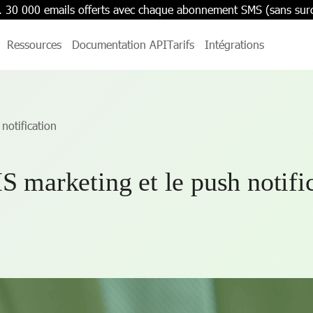
. 30 000 emails offerts avec chaque abonnement SMS (sans sur
Ressources
Documentation API
Tarifs
Intégrations
notification
S marketing et le push notifi