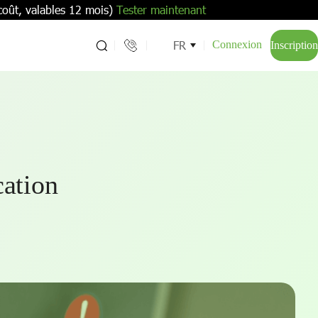
coût, valables 12 mois)
Tester maintenant
FR
Connexion
Inscription
cation