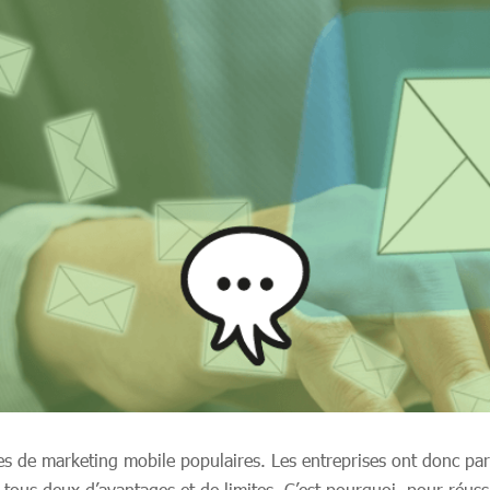
es de marketing mobile populaires. Les entreprises ont donc par
 tous deux d’avantages et de limites. C’est pourquoi, pour réuss