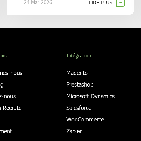
24 Mar 2026
LIRE PLUS
ons
Intégration
mes-nous
Magento
og
Prestashop
z-nous
Microsoft Dynamics
 Recrute
Salesforce
WooCommerce
ement
Zapier