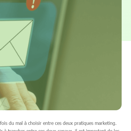
fois du mal à choisir entre ces deux pratiques marketing.
ir à trancher entre ces deux canaux, il est important de les