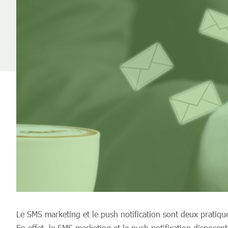
Le SMS marketing et le push notification sont deux pratiqu
En effet, le SMS marketing et le push notification disposent