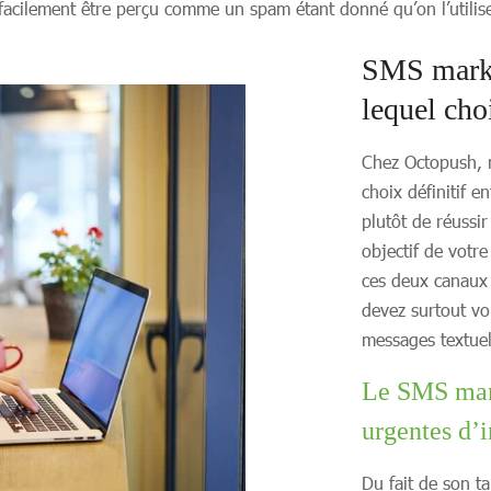
 facilement être perçu comme un spam étant donné qu’on l’utilis
SMS market
lequel choi
Chez Octopush, n
choix définitif e
plutôt de réussi
objectif de votre
ces deux canaux 
devez surtout vo
messages textuel
Le SMS mar
urgentes d’
Du fait de son t