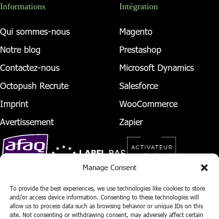
Informations
Intégration
Qui sommes-nous
Magento
Notre blog
Prestashop
Contactez-nous
Microsoft Dynamics
Octopush Recrute
Salesforce
Imprint
WooCommerce
Avertissement
Zapier
Manage Consent
To provide the best experiences, we use technologies like cookies to store
and/or access device information. Consenting to these technologies will
allow us to process data such as browsing behavior or unique IDs on this
site. Not consenting or withdrawing consent, may adversely affect certain